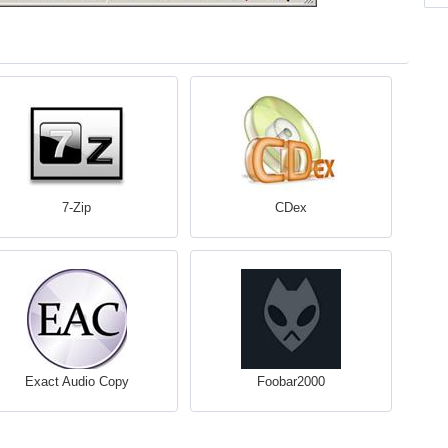
7-Zip
CDex
Exact Audio Copy
Foobar2000