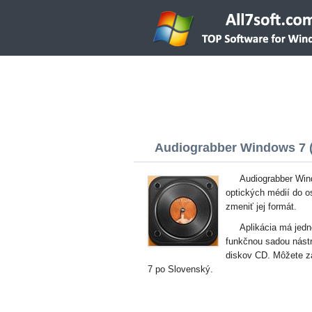
Audiograbber Windows 7 (3
Audiograbber Win
optických médií do o
zmeniť jej formát.
Aplikácia má jed
funkčnou sadou nástr
diskov CD. Môžete za
7 po Slovenský.