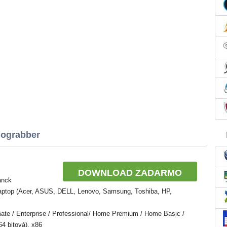
iograbber
DOWNLOAD ZADARMO
anck
Laptop (Acer, ASUS, DELL, Lenovo, Samsung, Toshiba, HP,
te / Enterprise / Professional/ Home Premium / Home Basic /
64 bitová), x86