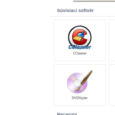
Súvisiaci softvér
CCleaner
DVDStyler
Recenzia