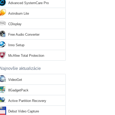
Advanced SystemCare Pro
Astroburn Lite
CDisplay
Free Audio Converter
Inno Setup
McAfee Total Protection
Najnovšie aktualizácie
VideoGet
8GadgetPack
Active Partition Recovery
Debut Video Capture