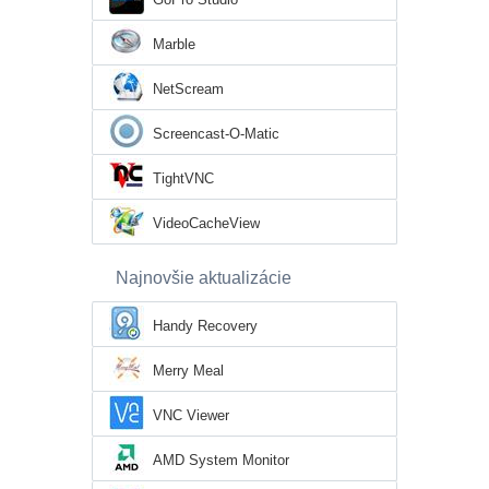
Marble
NetScream
Screencast-O-Matic
TightVNC
VideoCacheView
Najnovšie aktualizácie
Handy Recovery
Merry Meal
VNC Viewer
AMD System Monitor