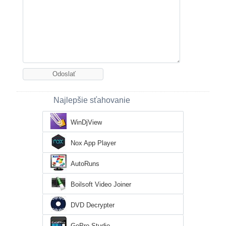
Najlepšie sťahovanie
WinDjView
Nox App Player
AutoRuns
Boilsoft Video Joiner
DVD Decrypter
GoPro Studio