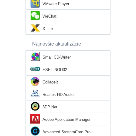
VMware Player
WeChat
X-Lite
Najnovšie aktualizácie
Small CD-Writer
ESET NOD32
CollageIt
Realtek HD Audio
3DP Net
Adobe Application Manager
Advanced SystemCare Pro