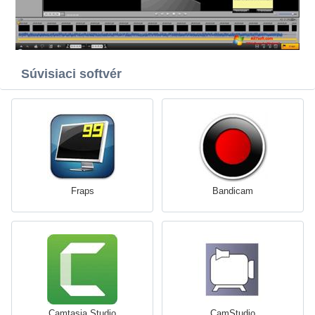
Súvisiaci softvér
Fraps
Bandicam
Camtasia Studio
CamStudio