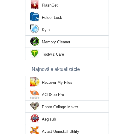
FlashGet
Folder Lock
Kylo
Memory Cleaner
Toolwiz Care
Najnovšie aktualizácie
Recover My Files
ACDSee Pro
Photo Collage Maker
Aegisub
Avast Uninstall Utility