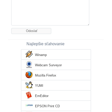
Najlepšie sťahovanie
Winamp
Webcam Surveyor
Mozilla Firefox
YUMI
EmEditor
EPSON Print CD