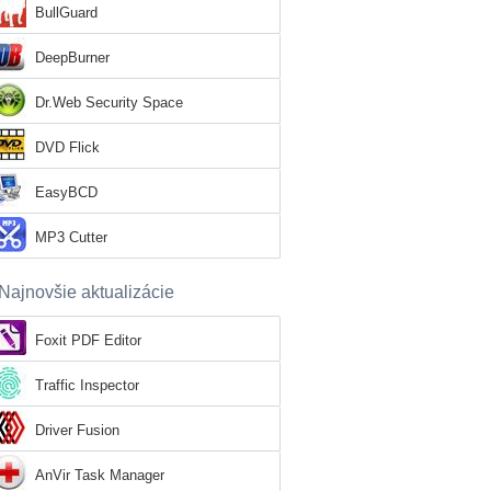
BullGuard
DeepBurner
Dr.Web Security Space
DVD Flick
EasyBCD
MP3 Cutter
Najnovšie aktualizácie
Foxit PDF Editor
Traffic Inspector
Driver Fusion
AnVir Task Manager