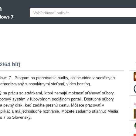
/64 bit)
ws 7 - Program na prehrávanie hudby, online video v sociálnych
nchronizovaný s populárnymi sieťami, video hosting.
ný na prácu so stránkami, ktoré nemajú možnosť sťahovať súbory.
borový systém v ľubovoľnom sociálnom portáli. Dostupné súbory
 na pevný disk, keď zadáte presnú cestu. Môžete pracovať v
plikácia má jednoduché rozhranie. Môžete zadarmo stiahnuť Media
ws 7 po Slovenský.