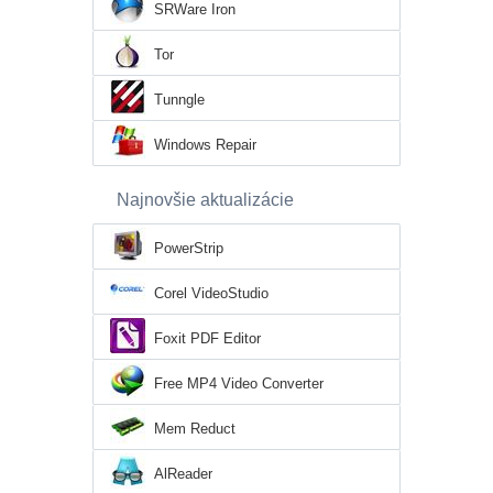
SRWare Iron
Tor
Tunngle
Windows Repair
Najnovšie aktualizácie
PowerStrip
Corel VideoStudio
Foxit PDF Editor
Free MP4 Video Converter
Mem Reduct
AlReader