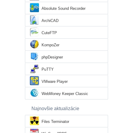
Absolute Sound Recorder
ArchiCAD
CuteFTP
KompoZer
phpDesigner
PuTTY
VMware Player
WebMoney Keeper Classic
Najnovšie aktualizácie
Files Terminator