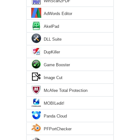
WinScan2PDF
AdWords Editor
AkelPad
DLL Suite
DupKiller
Game Booster
Image Cut
McAfee Total Protection
MOBILedit!
Panda Cloud
PFPortChecker