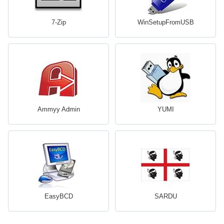
7-Zip
WinSetupFromUSB
Ammyy Admin
YUMI
EasyBCD
SARDU