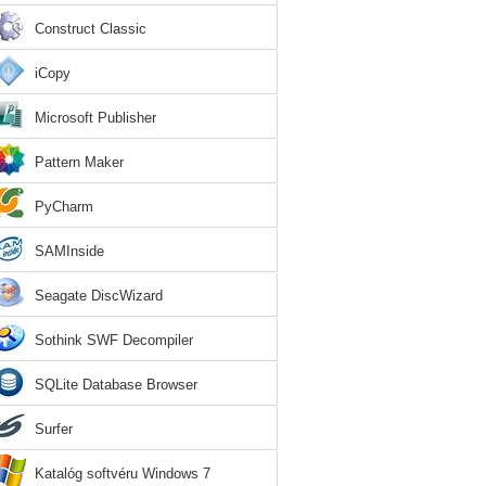
Construct Classic
iCopy
Microsoft Publisher
Pattern Maker
PyCharm
SAMInside
Seagate DiscWizard
Sothink SWF Decompiler
SQLite Database Browser
Surfer
Katalóg softvéru Windows 7