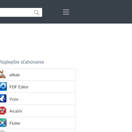
Najlepšie sťahovanie
eMule
PDF Editor
Vuze
ArcaVir
Flutter