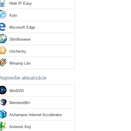
Hide IP Easy
Kylo
Microsoft Edge
SlimBrowser
Unchecky
Winamp Lite
Najnovšie aktualizácie
WinDVD
Memtest86+
Ashampoo Internet Accelerator
Asterisk Key