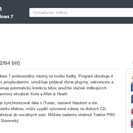
/64 bit)
ows 7 profesionálny nástroj na tvorbu hudby. Program obsahuje 4
 s prispôsobením, umožňuje pridávať rôzne plug-iny, sekvencery a
oruje automatickú korekciu bitov, použitie slučiek indikujúcich
pásmový ekvalizér Xone a Allen & Heath.
e synchronizovať dáta s iTunes, nastaviť hlasitosť a tón.
erku efektov, môže vypáliť vytvorené súbory na diskoch CD,
nahrávať do sociálnych sietí. Môžete zadarmo stiahnuť Traktor PRO
o Slovenský.