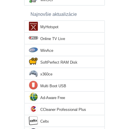
Najnovšie aktualizácie
MyHotspot
Online TV Live
WinAce
SoftPerfect RAM Disk
x360ce
Multi Boot USB
Ad-Aware Free
CCleaner Professional Plus
Celtx